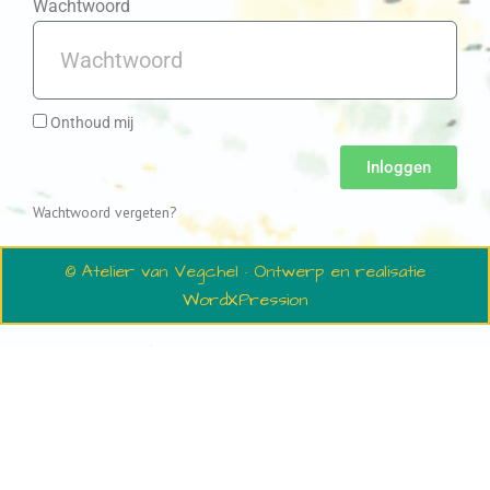
Wachtwoord
Onthoud mij
Inloggen
Wachtwoord vergeten?
© Atelier van Vegchel · Ontwerp en realisatie
WordXPression