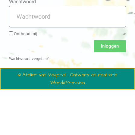
Wachtwoord
Onthoud mij
Inloggen
Wachtwoord vergeten?
© Atelier van Vegchel · Ontwerp en realisatie
WordXPression