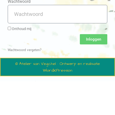
Wachtwoord
Onthoud mij
Inloggen
Wachtwoord vergeten?
© Atelier van Vegchel · Ontwerp en realisatie
WordXPression