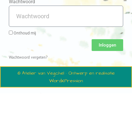
Wachtwoord
Onthoud mij
Inloggen
Wachtwoord vergeten?
© Atelier van Vegchel · Ontwerp en realisatie
WordXPression