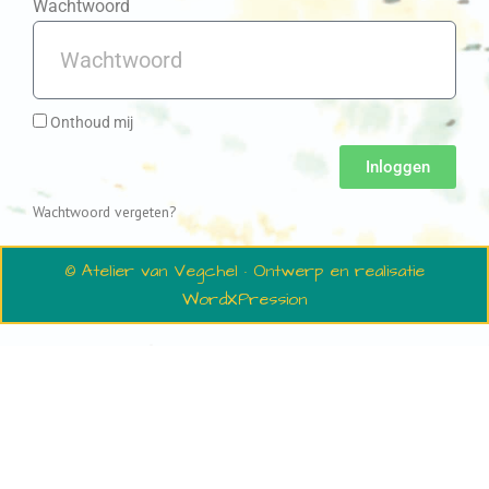
Wachtwoord
Onthoud mij
Inloggen
Wachtwoord vergeten?
© Atelier van Vegchel · Ontwerp en realisatie
WordXPression