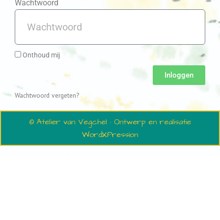
Wachtwoord
Onthoud mij
Inloggen
Wachtwoord vergeten?
© Atelier van Vegchel · Ontwerp en realisatie
WordXPression