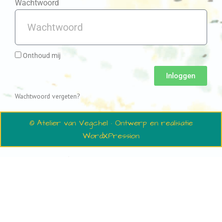
Wachtwoord
Onthoud mij
Inloggen
Wachtwoord vergeten?
© Atelier van Vegchel · Ontwerp en realisatie
WordXPression