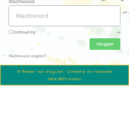
Wachtwoord
Onthoud mij
Inloggen
Wachtwoord vergeten?
© Atelier van Vegchel · Ontwerp en realisatie
WordXPression