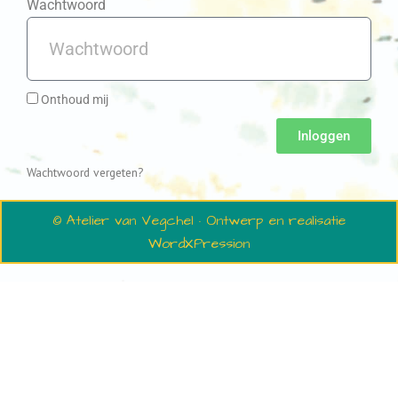
Wachtwoord
Onthoud mij
Inloggen
Wachtwoord vergeten?
© Atelier van Vegchel · Ontwerp en realisatie
WordXPression