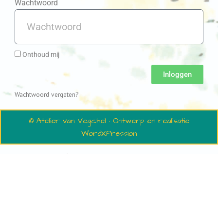
Wachtwoord
Onthoud mij
Inloggen
Wachtwoord vergeten?
© Atelier van Vegchel · Ontwerp en realisatie
WordXPression