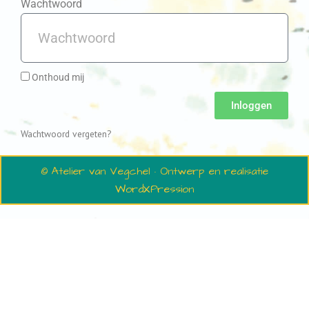
Wachtwoord
Onthoud mij
Inloggen
Wachtwoord vergeten?
© Atelier van Vegchel · Ontwerp en realisatie
WordXPression