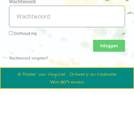
Wachtwoord
Onthoud mij
Inloggen
Wachtwoord vergeten?
© Atelier van Vegchel · Ontwerp en realisatie
WordXPression