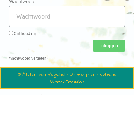
Wachtwoord
Onthoud mij
Inloggen
Wachtwoord vergeten?
© Atelier van Vegchel · Ontwerp en realisatie
WordXPression