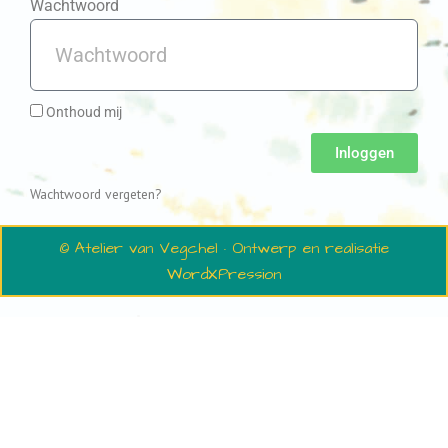
Wachtwoord
Onthoud mij
Inloggen
Wachtwoord vergeten?
© Atelier van Vegchel · Ontwerp en realisatie
WordXPression