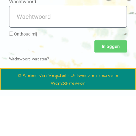
Wachtwoord
Onthoud mij
Inloggen
Wachtwoord vergeten?
© Atelier van Vegchel · Ontwerp en realisatie
WordXPression