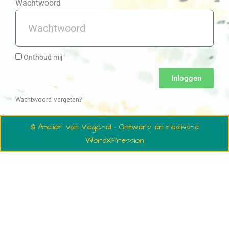
Wachtwoord
Onthoud mij
Inloggen
Wachtwoord vergeten?
© Atelier van Vegchel · Ontwerp en realisatie
WordXPression