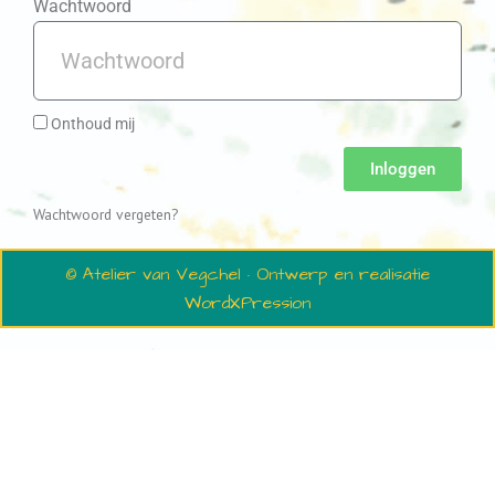
Wachtwoord
Onthoud mij
Inloggen
Wachtwoord vergeten?
© Atelier van Vegchel · Ontwerp en realisatie
WordXPression