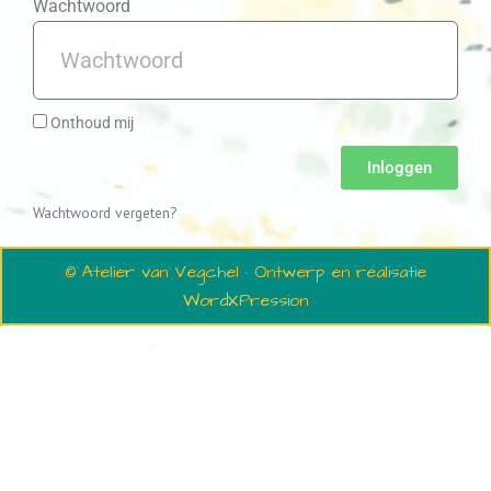
Wachtwoord
Onthoud mij
Inloggen
Wachtwoord vergeten?
© Atelier van Vegchel · Ontwerp en realisatie
WordXPression