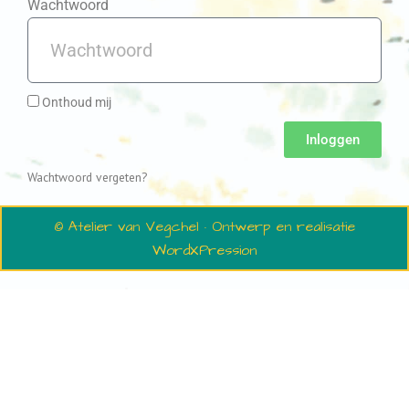
Wachtwoord
Onthoud mij
Inloggen
Wachtwoord vergeten?
© Atelier van Vegchel · Ontwerp en realisatie
WordXPression