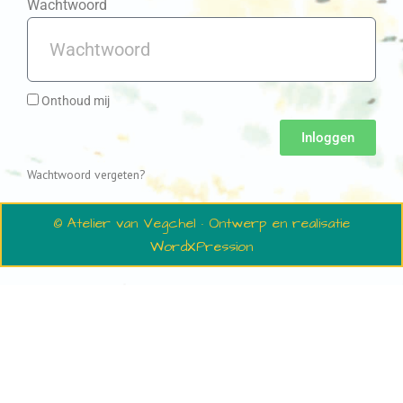
Wachtwoord
Onthoud mij
Inloggen
Wachtwoord vergeten?
© Atelier van Vegchel · Ontwerp en realisatie
WordXPression