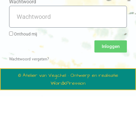
Wachtwoord
Onthoud mij
Inloggen
Wachtwoord vergeten?
© Atelier van Vegchel · Ontwerp en realisatie
WordXPression