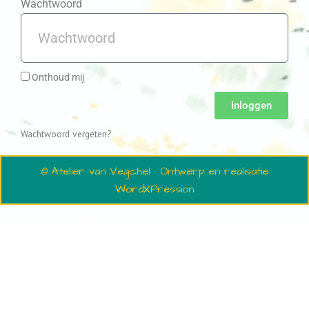
Wachtwoord
Onthoud mij
Inloggen
Wachtwoord vergeten?
© Atelier van Vegchel · Ontwerp en realisatie
WordXPression