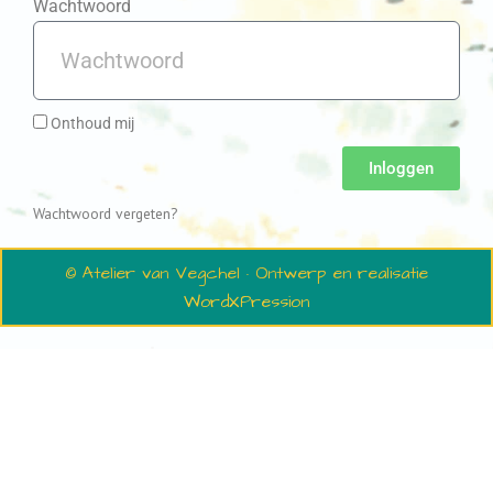
Wachtwoord
Onthoud mij
Inloggen
Wachtwoord vergeten?
© Atelier van Vegchel · Ontwerp en realisatie
WordXPression