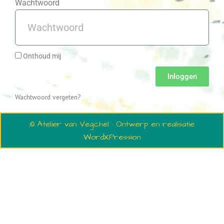
Wachtwoord
Onthoud mij
Inloggen
Wachtwoord vergeten?
© Atelier van Vegchel · Ontwerp en realisatie
WordXPression