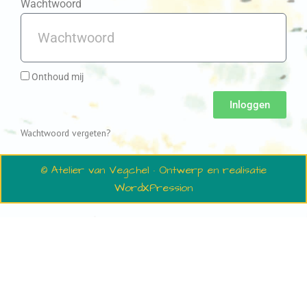
Wachtwoord
Onthoud mij
Inloggen
Wachtwoord vergeten?
© Atelier van Vegchel · Ontwerp en realisatie
WordXPression