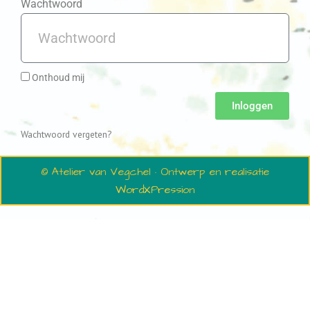
Wachtwoord
Onthoud mij
Inloggen
Wachtwoord vergeten?
© Atelier van Vegchel · Ontwerp en realisatie
WordXPression