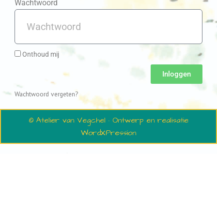
Wachtwoord
Onthoud mij
Inloggen
Wachtwoord vergeten?
© Atelier van Vegchel · Ontwerp en realisatie
WordXPression