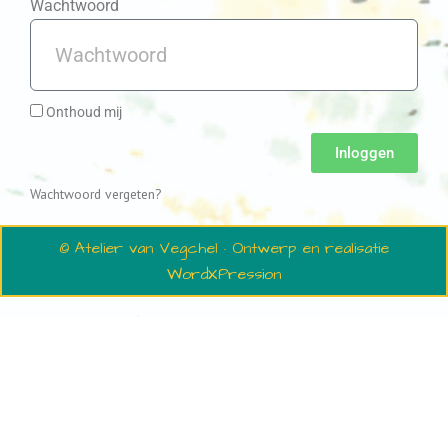
Wachtwoord
Onthoud mij
Inloggen
Wachtwoord vergeten?
© Atelier van Vegchel · Ontwerp en realisatie
WordXPression