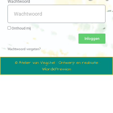
Wachtwoord
Onthoud mij
Inloggen
Wachtwoord vergeten?
© Atelier van Vegchel · Ontwerp en realisatie
WordXPression