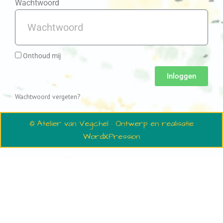
Wachtwoord
Onthoud mij
Inloggen
Wachtwoord vergeten?
© Atelier van Vegchel · Ontwerp en realisatie
WordXPression