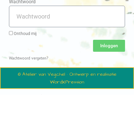
Wachtwoord
Onthoud mij
Inloggen
Wachtwoord vergeten?
© Atelier van Vegchel · Ontwerp en realisatie
WordXPression