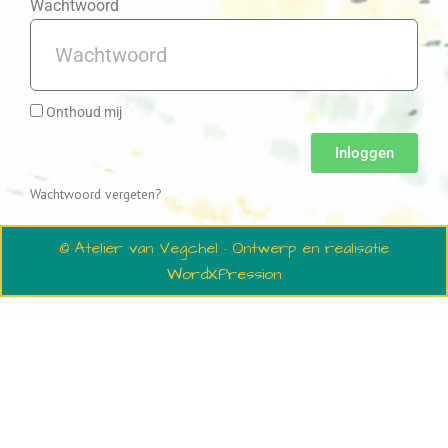
Wachtwoord
Onthoud mij
Inloggen
Wachtwoord vergeten?
© Atelier van Vegchel · Ontwerp en realisatie
WordXPression