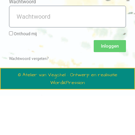
Wachtwoord
Onthoud mij
Inloggen
Wachtwoord vergeten?
© Atelier van Vegchel · Ontwerp en realisatie
WordXPression