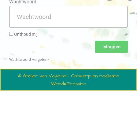
Wachtwoord
Onthoud mij
Inloggen
Wachtwoord vergeten?
© Atelier van Vegchel · Ontwerp en realisatie
WordXPression