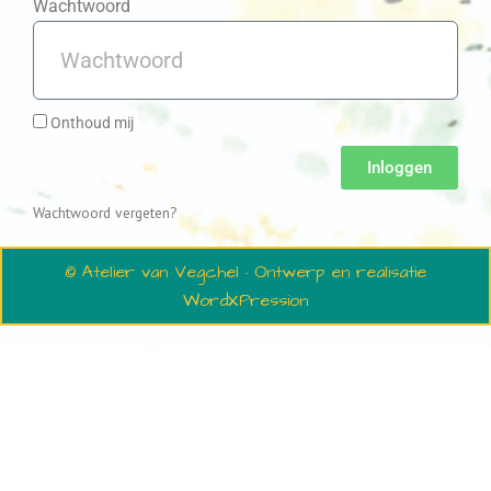
Wachtwoord
Onthoud mij
Inloggen
Wachtwoord vergeten?
© Atelier van Vegchel · Ontwerp en realisatie
WordXPression