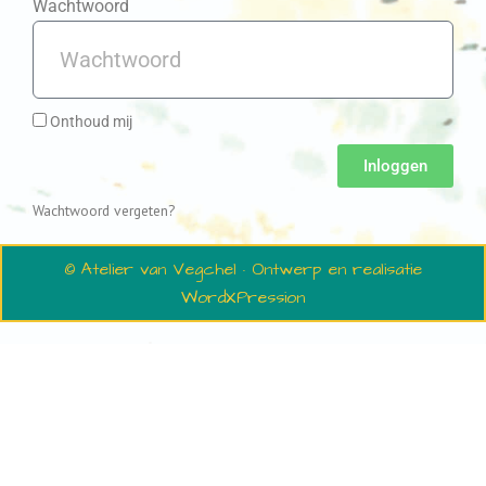
Wachtwoord
Onthoud mij
Inloggen
Wachtwoord vergeten?
© Atelier van Vegchel · Ontwerp en realisatie
WordXPression