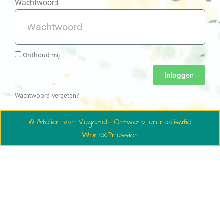
Wachtwoord
Onthoud mij
Inloggen
Wachtwoord vergeten?
© Atelier van Vegchel · Ontwerp en realisatie
WordXPression