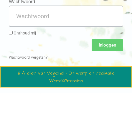
Wachtwoord
Onthoud mij
Inloggen
Wachtwoord vergeten?
© Atelier van Vegchel · Ontwerp en realisatie
WordXPression