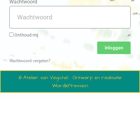
Wachtwoord
Onthoud mij
Inloggen
Wachtwoord vergeten?
© Atelier van Vegchel · Ontwerp en realisatie
WordXPression