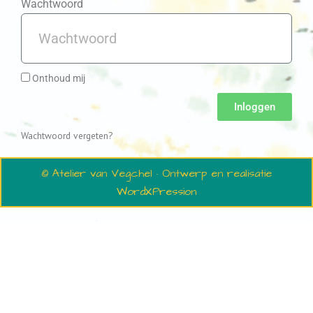
Wachtwoord
Onthoud mij
Inloggen
Wachtwoord vergeten?
© Atelier van Vegchel · Ontwerp en realisatie
WordXPression