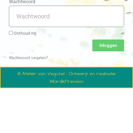
Wachtwoord
Onthoud mij
Inloggen
Wachtwoord vergeten?
© Atelier van Vegchel · Ontwerp en realisatie
WordXPression