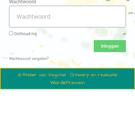
Wachtwoord
Onthoud mij
Inloggen
Wachtwoord vergeten?
© Atelier van Vegchel · Ontwerp en realisatie
WordXPression