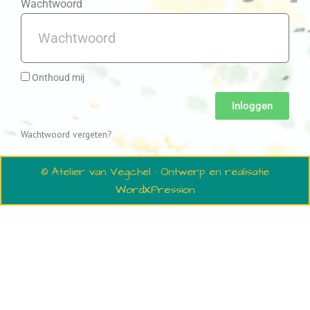
Wachtwoord
Onthoud mij
Inloggen
Wachtwoord vergeten?
© Atelier van Vegchel · Ontwerp en realisatie
WordXPression