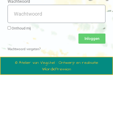
Wachtwoord
Onthoud mij
Inloggen
Wachtwoord vergeten?
© Atelier van Vegchel · Ontwerp en realisatie
WordXPression