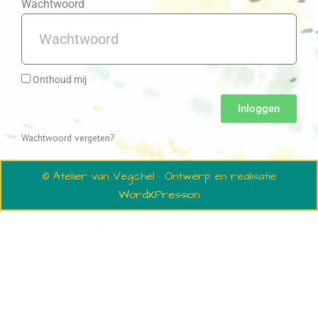
Wachtwoord
Onthoud mij
Inloggen
Wachtwoord vergeten?
© Atelier van Vegchel · Ontwerp en realisatie
WordXPression