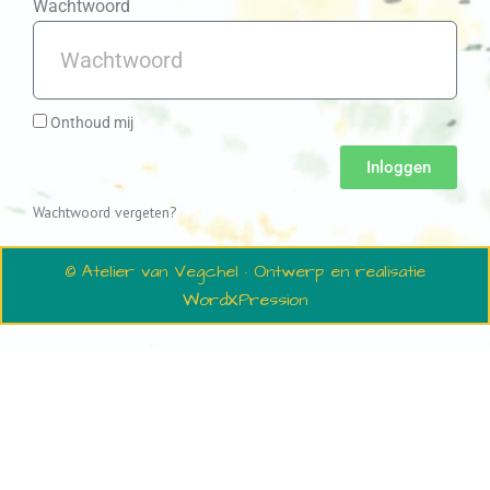
Wachtwoord
Onthoud mij
Inloggen
Wachtwoord vergeten?
© Atelier van Vegchel · Ontwerp en realisatie
WordXPression