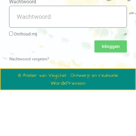
Wachtwoord
Onthoud mij
Inloggen
Wachtwoord vergeten?
© Atelier van Vegchel · Ontwerp en realisatie
WordXPression