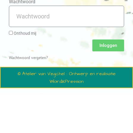
Wachtwoord
Onthoud mij
Inloggen
Wachtwoord vergeten?
© Atelier van Vegchel · Ontwerp en realisatie
WordXPression