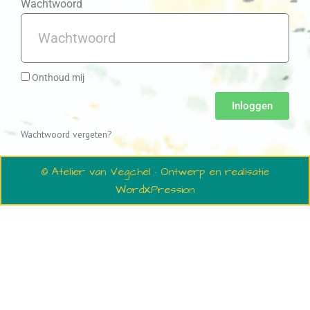
Wachtwoord
Onthoud mij
Inloggen
Wachtwoord vergeten?
© Atelier van Vegchel · Ontwerp en realisatie
WordXPression