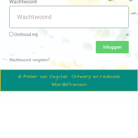
Wachtwoord
Onthoud mij
Inloggen
Wachtwoord vergeten?
© Atelier van Vegchel · Ontwerp en realisatie
WordXPression